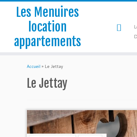
Les Menuires
location
L
D
appartements
Passer
au
Accueil
»
Le Jettay
contenu
Le Jettay