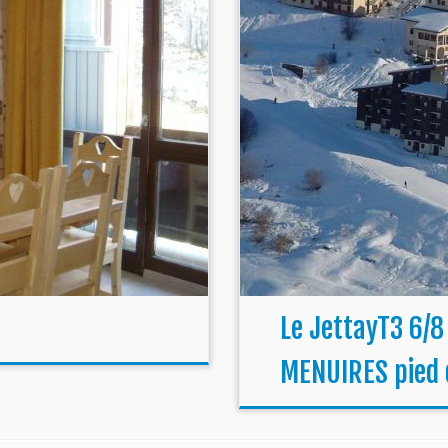
Le JettayT3 6/8
MENUIRES pied 