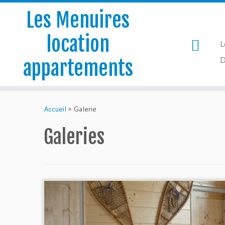
Les Menuires
location
L
D
appartements
Passer
au
Accueil
»
Galerie
contenu
Galeries