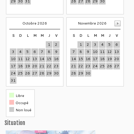
29
30
31
26
27
28
29
30
Octobre 2026
Novembre 2026
S
D
L
M
M
J
V
S
D
L
M
M
J
V
1
2
1
2
3
4
5
6
3
4
5
6
7
8
9
7
8
9
10
11
12
13
10
11
12
13
14
15
16
14
15
16
17
18
19
20
17
18
19
20
21
22
23
21
22
23
24
25
26
27
24
25
26
27
28
29
30
28
29
30
31
Libre
Occupé
Non loué
Situation