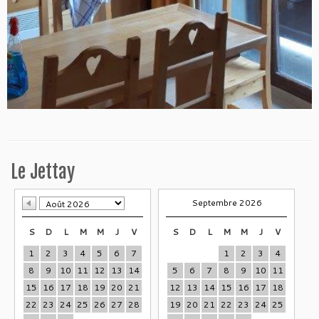
Le Jettay
Septembre 2026
S
D
L
M
M
J
V
S
D
L
M
M
J
V
1
2
3
4
5
6
7
1
2
3
4
8
9
10
11
12
13
14
5
6
7
8
9
10
11
15
16
17
18
19
20
21
12
13
14
15
16
17
18
22
23
24
25
26
27
28
19
20
21
22
23
24
25